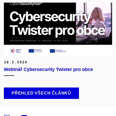
26.
2.
2024
Webinář Cybersecurity Twister pro obce
PŘEHLED VŠECH ČLÁNKŮ