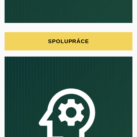
SPOLUPRÁCE
Složité problémy digitální
společnosti řešíme
multidisciplinárním výzkumem.