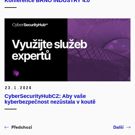
Konference BRNO INDUSTRY 4.0
23.
1.
2024
CyberSecurityHubCZ: Aby vaše
kyberbezpečnost nezůstala v koutě
Předchozí
Další