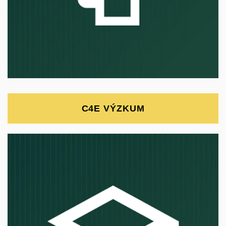
C4E VÝZKUM
Vzděláváme budoucí experty na