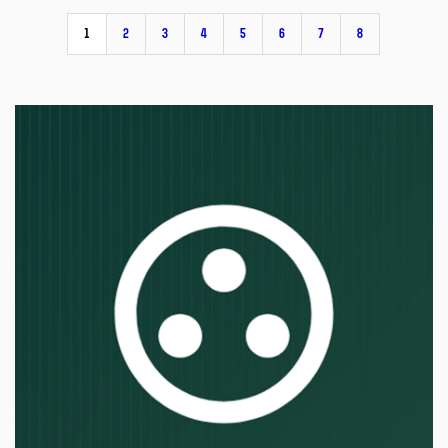
1
2
3
4
5
6
7
8
Budování odolné digitální
společnosti vyžaduje spolupráci, a
to napříč obory, sektory i státy.