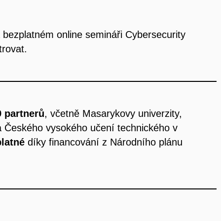
a bezplatném online semináři Cybersecurity
rovat.
 partnerů
, včetně Masarykovy univerzity,
a Českého vysokého učení technického v
platné
díky financování z Národního plánu