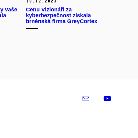
19.
12.
2023
y vaše
Cenu Vizionáři za
ala
kyberbezpečnost získala
brněnská firma GreyCortex
e-
Youtu
Email
mail