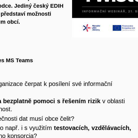
odce. Jediný český EDIH
představí možnosti
ům obcí.
přes MS Teams
nizace čerpat k posílení své informační
 a bezplatně pomoci s řešením rizik
v oblasti
nost.
ečnosti dat musí obce čelit?
 to např. i s využitím
testovacích, vzdělávacích,
o konsorcia?