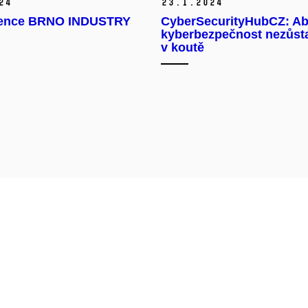
24
23.
1.
2024
ence BRNO INDUSTRY
CyberSecurityHubCZ: Ab
kyberbezpečnost nezůst
v koutě