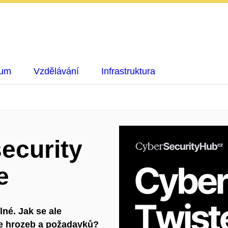
kum
Vzdělávání
Infrastruktura
ecurity
e
né. Jak se ale
ze hrozeb a požadavků?