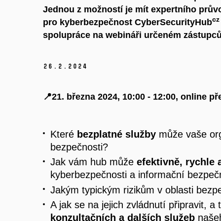
Jednou z možností je mít expertního prův
cz
pro kyberbezpečnost CyberSecurityHub
spolupráce na webináři určeném zástupc
26.
2.
2024
📍21. března 2024, 10:00 - 12:00, online 
Které
bezplatné služby
může vaše orga
bezpečnosti?
Jak vám hub může
efektivně, rychle
kyberbezpečnosti a informační bezpeč
Jakým typickým rizikům v oblasti bezp
A jak se na jejich zvládnutí připravit, a
konzultačních a dalších služeb
našeh