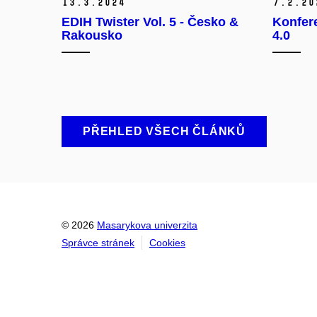
13.
3.
2024
7.
2.
20
EDIH Twister Vol. 5 - Česko &
Konfer
Rakousko
4.0
PŘEHLED VŠECH ČLÁNKŮ
© 2026
Masarykova univerzita
Správce stránek
Cookies