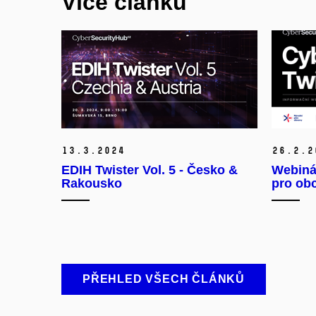
Více článků
13.
3.
2024
26.
2.
2
EDIH Twister Vol. 5 - Česko &
Webinář
Rakousko
pro ob
PŘEHLED VŠECH ČLÁNKŮ