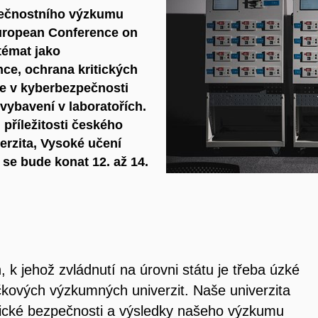
pečnostního výzkumu
ropean Conference on
témat jako
nce, ochrana kritických
nce v kyberbezpečnosti
vybavení v laboratořích.
 příležitosti českého
rzita, Vysoké učení
 se bude konat 12. až 14.
k jehož zvládnutí na úrovni státu je třeba úzké
čkových výzkumných univerzit. Naše univerzita
tické bezpečnosti a výsledky našeho výzkumu