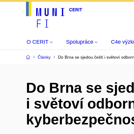
O CERIT
Spolupráce
C4e výz
Články
Do Brna se sjedou čeští i světoví odbor
Do Brna se sjed
i světoví odborn
kyberbezpečno