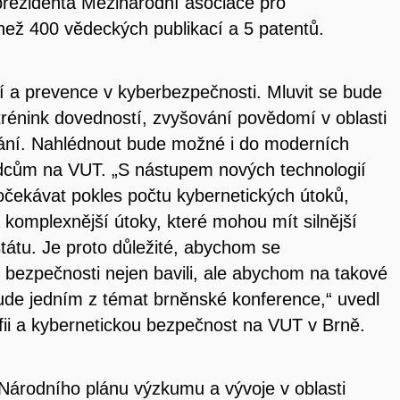
 prezidenta Mezinárodní asociace pro
než 400 vědeckých publikací a 5 patentů.
í a prevence v kyberbezpečnosti. Mluvit se bude
trénink dovedností, zvyšování povědomí v oblasti
vání. Nahlédnout bude možné i do moderních
vědcům na VUT. „S nástupem nových technologií
očekávat pokles počtu kybernetických útoků,
a komplexnější útoky, které mohou mít silnější
tátu. Je proto důležité, abychom se
é bezpečnosti nejen bavili, ale abychom na takové
 bude jedním z témat brněnské konference,“ uvedl
fii a kybernetickou bezpečnost na VUT v Brně.
Národního plánu výzkumu a vývoje v oblasti