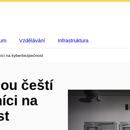
kum
Vzdělávání
Infrastruktura
níci na kyberbezpečnost
ou čeští
íci na
st