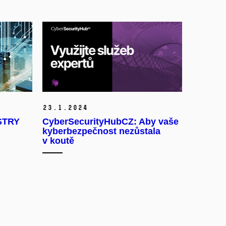
23.
1.
2024
STRY
CyberSecurityHubCZ: Aby vaše
kyberbezpečnost nezůstala
v koutě