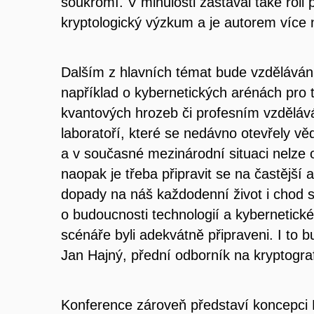
soukromí. V minulosti zastával také roli
kryptologický výzkum a je autorem více 
Dalším z hlavních témat bude vzděláván
například o kybernetických arénách pro 
kvantových hrozeb či profesním vzdělá
laboratoří, které se nedávno otevřely 
a v současné mezinárodní situaci nelze 
naopak je třeba připravit se na častější 
dopady na náš každodenní život i chod s
o budoucnosti technologií a kybernetick
scénáře byli adekvátně připraveni. I to
Jan Hajný, přední odborník na kryptogra
Konference zároveň představí koncepci 